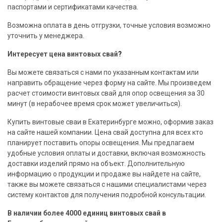
паспортами и сертификатами
качества
.
Возможна
оплата
в день отгрузки, точные
условия
возможно
уточнить у менеджера.
Интересует
цена
винтовых
свай
?
Вы можете связаться с нами по указанным
контактам
или
направить обращение через
форму
на
сайте
. Мы произведем
расчет стоимости винтовых
свай
для опор освещения за 30
минут (в нерабочее время срок может увеличиться).
Купить винтовые
сваи
в Екатеринбурге можно, оформив заказ
на
сайте
нашей
компании
. Цена
свай
доступна для всех кто
планирует поставить опоры освещения. Мы предлагаем
удобные
условия
оплаты
и
доставки
, включая возможность
доставки
изделий прямо на
объект
. Дополнительную
информацию о
продукции
и
продаже
вы найдете на
сайте
,
также вы можете связаться с нашими
специалистами
через
систему
контактов
для получения
подробной
консультации
.
В
наличии
более
4000
единиц
винтовых
свай
в