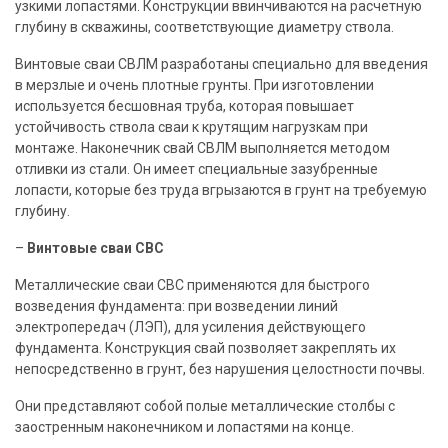
узкими
лопастями
. Конструкции ввинчиваются на расчетную
глубину в скважины, соответствующие
диаметру
ствола.
Винтовые
сваи
СВЛМ разработаны специально для введения
в мерзлые и очень плотные грунты. При
изготовлении
используется бесшовная
труба
, которая повышает
устойчивость ствола
сваи
к крутящим нагрузкам при
монтаже.
Наконечник
свай
СВЛМ выполняется методом
отливки из стали. Он имеет специальные зазубренные
лопасти
, которые без труда вгрызаются в грунт на требуемую
глубину.
–
Винтовые
сваи
СВС
Металлические
сваи
СВС применяются для быстрого
возведения фундамента: при возведении линий
электропередач (ЛЭП), для усиления действующего
фундамента. Конструкция
свай
позволяет
закреплять их
непосредственно в грунт, без нарушения целостности почвы.
Они представляют собой полые металлические столбы с
заостренным
наконечником
и
лопастями
на конце.