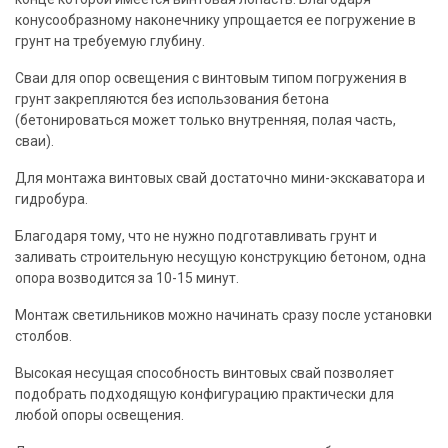
конусообразному
наконечнику
упрощается ее погружение в
грунт на требуемую глубину.
Сваи
для опор освещения с винтовым типом погружения в
грунт закрепляются без использования бетона
(бетонироваться может только внутренняя, полая часть,
сваи
).
Для монтажа винтовых
свай
достаточно мини-экскаватора и
гидробура.
Благодаря тому, что не нужно подготавливать грунт и
заливать
строительную
несущую конструкцию бетоном, одна
опора возводится за 10-15 минут.
Монтаж светильников можно начинать сразу после
установки
столбов.
Высокая
несущая способность винтовых
свай
позволяет
подобрать подходящую конфигурацию практически для
любой опоры освещения.