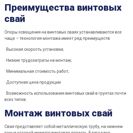
Преимущества винтовых
свай
Опоры освещения на винтовых
сваях
устанавливаются все
чаще –
технология
монтажа имеет ряд
преимуществ
:
·
Высокая
скорость
установки
;
· Низкие трудозатраты на монтаж;
·
Минимальная
стоимость
работ
;
· Доступная цена
продукции
· Возможность использования винтовых
свай
в грунтах почти
всех типов.
Монтаж винтовых свай
Свая
представляет собой металлическую
трубу
, на нижнем
конце которой имеется винтовая
лопасть
. Благодаря