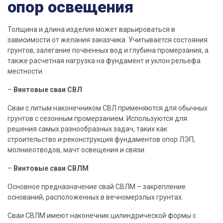
опор освещения
Толщина и
длина
изделия может варьироваться в
зависимости от желания заказчика. Учитывается состояния
грунтов, залегание почвенных вод и глубина промерзания, а
также расчетная нагрузка на фундамент и уклон рельефа
местности.
–
Винтовые
сваи
СВЛ
Сваи
с литым
наконечником
СВЛ применяются для обычных
грунтов с сезонным промерзанием. Используются для
решения самых разнообразных задач, таких как
строительство
и реконструкция фундаментов опор ЛЭП,
молниеотводов, мачт освещения и связи.
–
Винтовые
сваи
СВЛМ
Основное
предназначение
свай
СВЛМ – закрепление
оснований, расположенных в вечномерзлых грунтах.
Сваи
СВЛМ имеют
наконечник
цилиндрической
формы
с