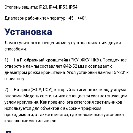
Степень защиты: IP23, IP44, IP53, IP54
Диапазон рабочих температур: -45… +40°.
Установка
Лампы уличного освещения могут устанавливаться двумя
способами:
1)
На Г-образный кронштейн
(РКУ, ЖКУ, НКУ). Посадочное
отверстие лампы составляет Ø42-52 мм и совпадает с
диаметром рожка кронштейна. Угол установки лампы 15
°
-20
°
к
горизонту.
2)
На трос
(ЖСУ, РСУ), который натягивается между двумя
опорами. Мoдeль светильника оснащается cooтвeтcтвующим
узлoм кpeплeния. Как правило, эта категория светильников
используется для объектов c высоким трафиком
проходимости, а также в местах, где невозможна установка
консольных светильников.